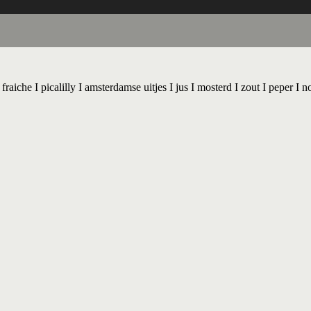
raiche I picalilly I amsterdamse uitjes I jus I mosterd I zout I peper I 