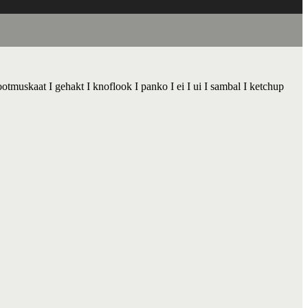
nootmuskaat I gehakt I knoflook I panko I ei I ui I sambal I ketchup