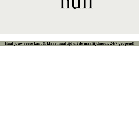
Haal jouw verse kant & klaar maaltijd uit de maaltijdmuur. 24/7 geopend!