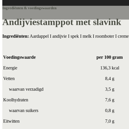
Ingrediënten & voedingswaarden
Andijviestamppot met slavink
Ingrediënten:
Aardappel I andijvie I spek I melk I roomboter I creme f
Voedingswaarde
per 100 gram
Energie
136,3 kcal
Vetten
8,4 g
waarvan verzadigd
3,5 g
Koolhydraten
7,6 g
waarvan suikers
0,8 g
Eitwitten
7,0 g