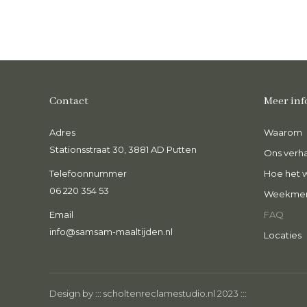
Contact
Meer inf
Adres
Heerlijke curry, echt knapperige
Waarom
O
groente en zo goed van smaak! Heel blij
Ve
Stationsstraat 30, 3881 AD Putten
Ons verha
met dit gerecht na een drukke
e
Telefoonnummer
werkdag, heerlijk!
Hoe het 
k
06 220 354 53
Weekme
Fleur van Bentum
S
Email
FAQ
info@samsam-maaltijden.nl
Locaties
Design by :::
scholtenreclamestudio.nl
2023 :::