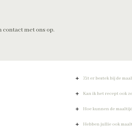
n contact met ons op.
Zit er bestek bij de maal
Kan ik het recept ook 
Hoe kunnen de maaltij
Hebben jullie ook maalt