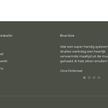
ormatie
Reacties
ntzettend genoten van de maaltijd.
Wat een super handig systeem
rs, smakelijk en wat een luxe om voor
drukke werkdag een heerlijk
al
en gezonde maaltijd niet te hoeven
verwarmde maaltijd uit de mu
werkt
oken.
gehaald. Ik heb zitten smullen!
nu
abine Meiling
Gina Molenaar