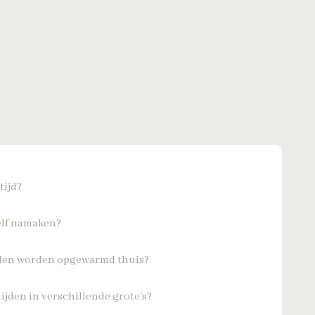
tijd?
zelf namaken?
den worden opgewarmd thuis?
ijden in verschillende grote's?