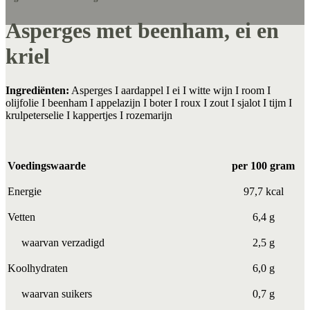
Asperges met beenham, ei en
kriel
Ingrediënten:
Asperges I aardappel I ei I witte wijn I room I
olijfolie I beenham I appelazijn I boter I roux I zout I sjalot I tijm I
krulpeterselie I kappertjes I rozemarijn
Voedingswaarde
per 100 gram
Energie
97,7 kcal
Vetten
6,4 g
waarvan verzadigd
2,5 g
Koolhydraten
6,0 g
waarvan suikers
0,7 g