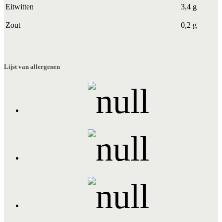
Eitwitten
3,4 g
Zout
0,2 g
Lijst van allergenen