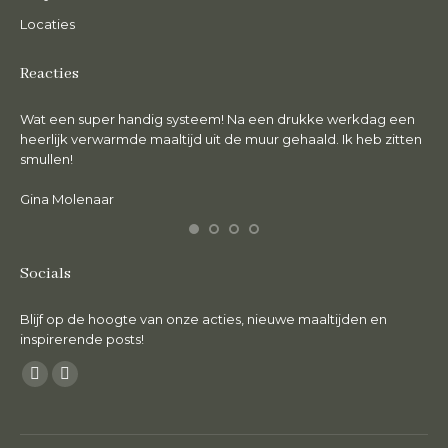
Locaties
Reacties
Wat een super handig systeem! Na een drukke werkdag een
De 
en.
heerlijk verwarmde maaltijd uit de muur gehaald. Ik heb zitten
lie
smullen!
Ma
Gina Molenaar
Socials
Blijf op de hoogte van onze acties, nieuwe maaltijden en
inspirerende posts!
Vind ons op:
Facebook
Instagram
page
page
opens
opens