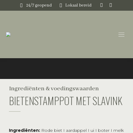
24/7 geopend
Lokaal bereid
Instagram
Faceboo
page
page
opens
opens
in
in
new
new
window
window
Ingrediënten & voedingswaarden
BIETENSTAMPPOT MET SLAVINK
Ingrediënten:
Rode biet I aardappel I ui I boter I melk