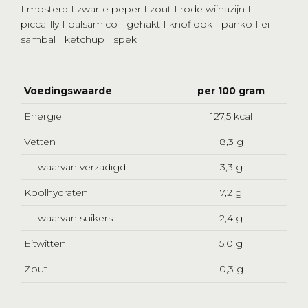
I mosterd I zwarte peper I zout I rode wijnazijn I
piccalilly I balsamico I gehakt I knoflook I panko I ei I
sambal I ketchup I spek
Voedingswaarde
per 100 gram
Energie
127,5 kcal
Vetten
8,3 g
waarvan verzadigd
3,3 g
Koolhydraten
7,2 g
waarvan suikers
2,4 g
Eitwitten
5,0 g
Zout
0,3 g