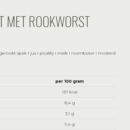
T MET ROOKWORST
erookt spek I jus I picalilly I melk I roomboter I mosterd
per 100 gram
137 kcal
8,4 g
3,1 g
9,4 g