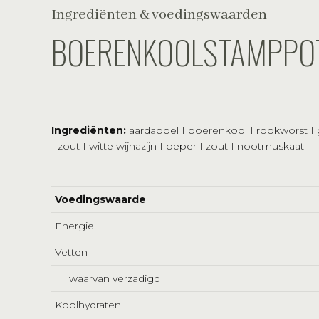
Ingrediënten & voedingswaarden
BOERENKOOLSTAMPPO
Ingrediënten:
aardappel I boerenkool I rookworst I g
I zout I witte wijnazijn I peper I zout I nootmuskaat
Voedingswaarde
Energie
Vetten
waarvan verzadigd
Koolhydraten