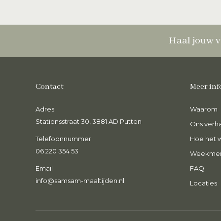
Haal jouw v
Contact
Meer inf
Adres
Heerlijke curry, echt knapperige
Waarom
O
groente en zo goed van smaak! Heel blij
Ve
Stationsstraat 30, 3881 AD Putten
Ons verha
met dit gerecht na een drukke
e
Telefoonnummer
werkdag, heerlijk!
Hoe het 
k
06 220 354 53
Weekme
Fleur van Bentum
S
Email
FAQ
info@samsam-maaltijden.nl
Locaties