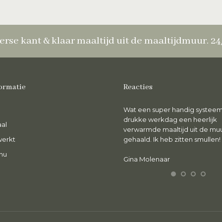
erse kant & klaar maaltijd uit de maaltijdmuur. 2
ormatie
Reacties
ntzettend genoten van de maaltijd.
Wat een super handig systeem
rs, smakelijk en wat een luxe om voor
drukke werkdag een heerlijk
al
en gezonde maaltijd niet te hoeven
verwarmde maaltijd uit de mu
werkt
oken.
gehaald. Ik heb zitten smullen!
nu
abine Meiling
Gina Molenaar