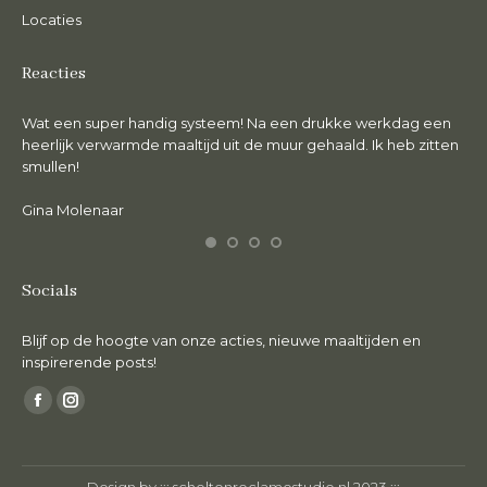
Locaties
Reacties
Wat een super handig systeem! Na een drukke werkdag een
De 
en.
heerlijk verwarmde maaltijd uit de muur gehaald. Ik heb zitten
lie
smullen!
Ma
Gina Molenaar
Socials
Blijf op de hoogte van onze acties, nieuwe maaltijden en
inspirerende posts!
Vind ons op:
Facebook
Instagram
page
page
opens
opens