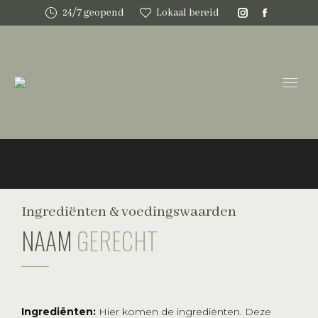
24/7 geopend
Lokaal bereid
Instagram
Faceboo
page
page
opens
opens
in
in
new
new
window
window
Ingrediënten & voedingswaarden
NAAM
GERECHT
Ingrediënten:
Hier komen de ingrediënten. Deze