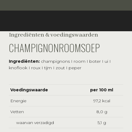
Ingrediënten & voedingswaarden
CHAMPIGNONROOMSOEP
Ingrediënten:
champignons I room I boter I ui I
knoflook I roux I tijm I zout I peper
Voedingswaarde
per 100 ml
Energie
97,2 kcal
Vetten
8,0 g
waarvan verzadigd
5,1 g