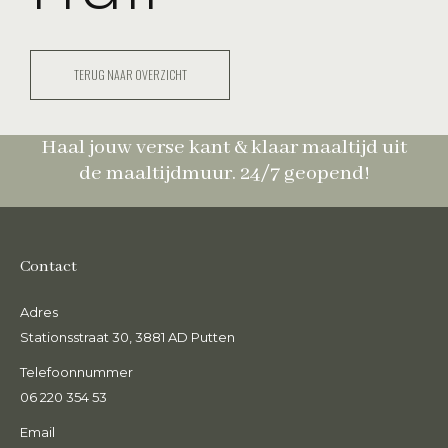
TERUG NAAR OVERZICHT
Haal jouw verse kant & klaar maaltijd uit
de maaltijdmuur. 24/7 geopend!
Contact
Adres
Stationsstraat 30, 3881 AD Putten
Telefoonnummer
06 220 354 53
Email