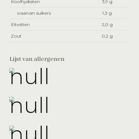
Koolhydraten
3,9 g
waarvan suikers
1,3 g
Eitwitten
2,0 g
Zout
0,2 g
Lijst van allergenen