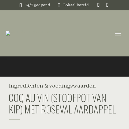
24/7 geopend
Lokaal bereid
Instagram
Faceboo
page
page
opens
opens
in
in
new
new
window
window
Ingrediënten & voedingswaarden
COQ AU VIN (STOOFPOT VAN
KIP) MET ROSEVAL AARDAPPEL