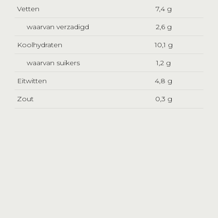
Vetten
7,4 g
waarvan verzadigd
2,6 g
Koolhydraten
10,1 g
waarvan suikers
1,2 g
Eitwitten
4,8 g
Zout
0,3 g