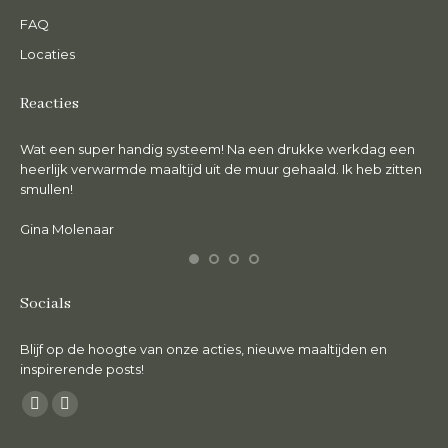
FAQ
Locaties
Reacties
Wat een super handig systeem! Na een drukke werkdag een
De 
en.
heerlijk verwarmde maaltijd uit de muur gehaald. Ik heb zitten
lie
smullen!
Ma
Gina Molenaar
Socials
Blijf op de hoogte van onze acties, nieuwe maaltijden en
inspirerende posts!
Vind ons op:
Facebook
Instagram
page
page