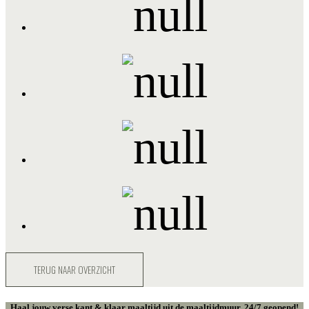
TERUG NAAR OVERZICHT
Haal jouw verse kant & klaar maaltijd uit de maaltijdmuur. 24/7 geopend!