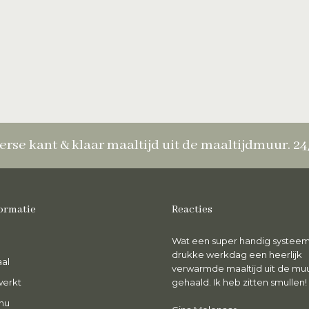
erse kant & klaar maaltijd uit de maaltijdmuur. 2
ormatie
Reacties
ntzettend genoten van de maaltijd.
Wat een super handig systeem
rs, smakelijk en wat een luxe om voor
drukke werkdag een heerlijk
al
en gezonde maaltijd niet te hoeven
verwarmde maaltijd uit de mu
werkt
oken.
gehaald. Ik heb zitten smullen!
nu