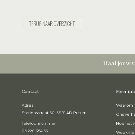
TERUG NAAR OVERZICHT
Haal jouw v
Contact
Meer inf
Adres
Heerlijke curry, echt knapperige
Waarom
O
groente en zo goed van smaak! Heel blij
Ve
Stationsstraat 30, 3881 AD Putten
Ons verha
met dit gerecht na een drukke
e
Telefoonnummer
werkdag, heerlijk!
Hoe het 
k
06 220 354 53
Weekme