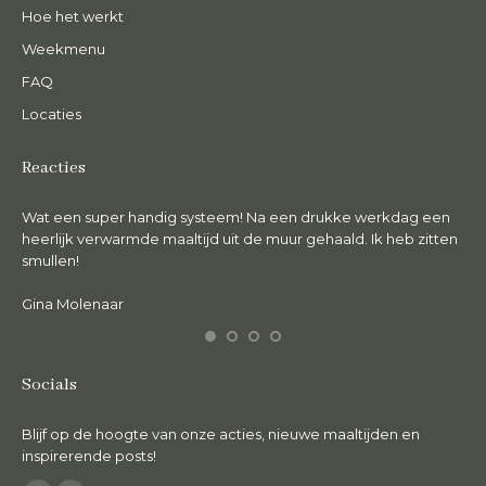
Hoe het werkt
Weekmenu
FAQ
Locaties
Reacties
Wat een super handig systeem! Na een drukke werkdag een
De 
en.
heerlijk verwarmde maaltijd uit de muur gehaald. Ik heb zitten
lie
smullen!
Ma
Gina Molenaar
Socials
Blijf op de hoogte van onze acties, nieuwe maaltijden en
inspirerende posts!