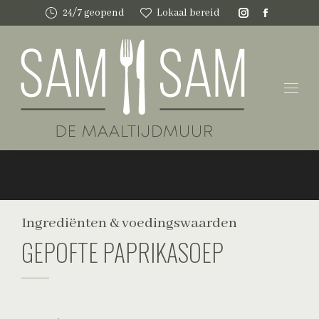
24/7 geopend
Lokaal bereid
Instagram
Faceboo
page
page
opens
opens
in
in
new
new
window
window
Ingrediënten & voedingswaarden
GEPOFTE PAPRIKASOEP