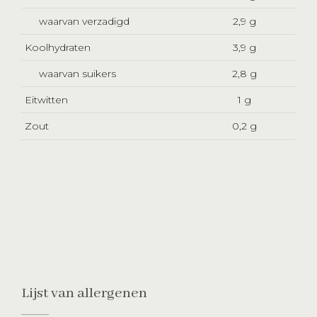
waarvan verzadigd
2,9 g
Koolhydraten
3,9 g
waarvan suikers
2,8 g
Eitwitten
1 g
Zout
0,2 g
Lijst van allergenen