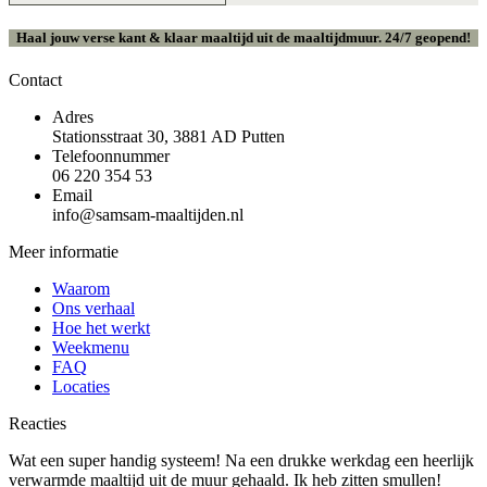
Haal jouw verse kant & klaar maaltijd uit de maaltijdmuur. 24/7 geopend!
Contact
Adres
Stationsstraat 30, 3881 AD Putten
Telefoonnummer
06 220 354 53
Email
info@samsam-maaltijden.nl
Meer informatie
Waarom
Ons verhaal
Hoe het werkt
Weekmenu
FAQ
Locaties
Reacties
Wat een super handig systeem! Na een drukke werkdag een heerlijk
verwarmde maaltijd uit de muur gehaald. Ik heb zitten smullen!