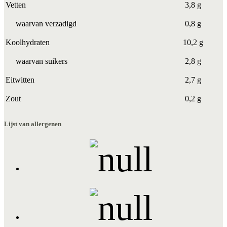
Vetten
3,8 g
waarvan verzadigd
0,8 g
Koolhydraten
10,2 g
waarvan suikers
2,8 g
Eitwitten
2,7 g
Zout
0,2 g
Lijst van allergenen