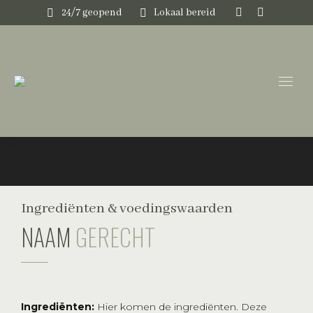
24/7 geopend
Lokaal bereid
Instagram
Faceboo
page
page
opens
opens
in
in
new
new
window
window
Ingrediënten & voedingswaarden
NAAM
GERECHT
Ingrediënten:
Hier komen de ingrediënten. Deze