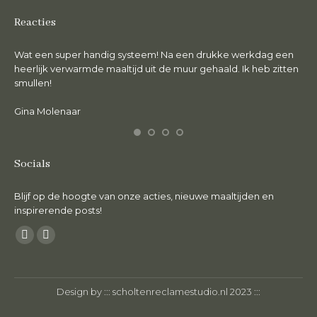
Reacties
Wat een super handig systeem! Na een drukke werkdag een
De 
en.
heerlijk verwarmde maaltijd uit de muur gehaald. Ik heb zitten
lie
smullen!
Ma
Gina Molenaar
Socials
Blijf op de hoogte van onze acties, nieuwe maaltijden en
inspirerende posts!
Vind ons op:
Facebook
Instagram
page
page
opens
opens
Design by :::
scholtenreclamestudio.nl
2023 :::
in
in