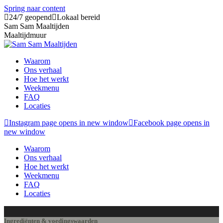
Spring naar content
24/7 geopend
Lokaal bereid
Sam Sam Maaltijden
Maaltijdmuur
Waarom
Ons verhaal
Hoe het werkt
Weekmenu
FAQ
Locaties
Instagram page opens in new window
Facebook page opens in
new window
Waarom
Ons verhaal
Hoe het werkt
Weekmenu
FAQ
Locaties
Ingrediënten & voedingswaarden