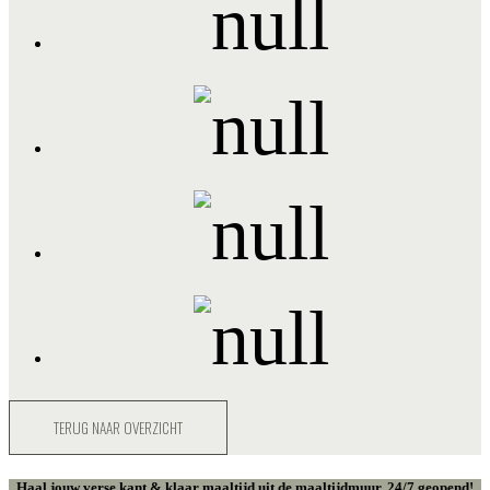
TERUG NAAR OVERZICHT
Haal jouw verse kant & klaar maaltijd uit de maaltijdmuur. 24/7 geopend!