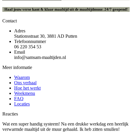
Haal jouw verse kant & klaar maaltijd uit de maaltijdmuur. 24/7 geopend!
Contact
Adres
Stationsstraat 30, 3881 AD Putten
Telefoonnummer
06 220 354 53
Email
info@samsam-maaltijden.nl
Meer informatie
Waarom
Ons verhaal
Hoe het werkt
Weekmenu
FAQ
Locaties
Reacties
Wat een super handig systeem! Na een drukke werkdag een heerlijk
verwarmde maaltijd uit de muur gehaald. Ik heb zitten smullen!