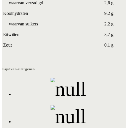
waarvan verzadigd
2,6 g
Koolhydraten
9,2 g
waarvan suikers
2,2 g
Eitwitten
3,7 g
Zout
0,1 g
Lijst van allergenen