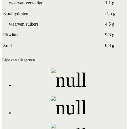
waarvan verzadigd
1,1 g
Koolhydraten
14,5 g
waarvan suikers
4,5 g
Eitwitten
9,3 g
Zout
0,3 g
Lijst van allergenen