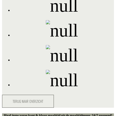
TERUG NAAR OVERZICHT
Haal jouw verse kant & klaar maaltijd uit de maaltijdmuur. 24/7 geopend!