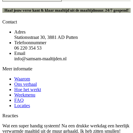
Haal jouw verse kant & klaar maaltijd uit de maaltijdmuur. 24/7 geopend!
Contact
Adres
Stationsstraat 30, 3881 AD Putten
Telefoonnummer
06 220 354 53
Email
info@samsam-maaltijden.nl
Meer informatie
Waarom
Ons verhaal
Hoe het werkt
Weekmenu
FAQ
Locaties
Reacties
Wat een super handig systeem! Na een drukke werkdag een heerlijk
verwarmde maaltijd uit de muur gehaald. Ik heb zitten smullen!