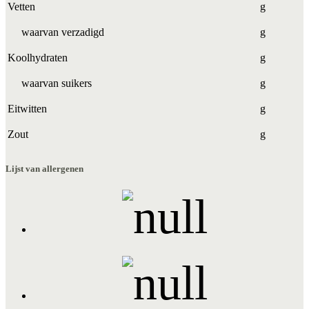
Vetten
g
waarvan verzadigd
g
Koolhydraten
g
waarvan suikers
g
Eitwitten
g
Zout
g
Lijst van allergenen