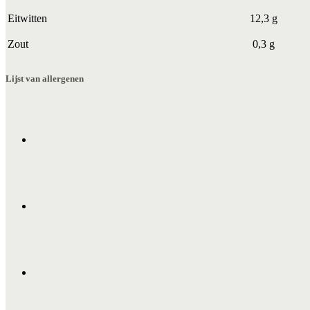
Eitwitten
12,3 g
Zout
0,3 g
Lijst van allergenen