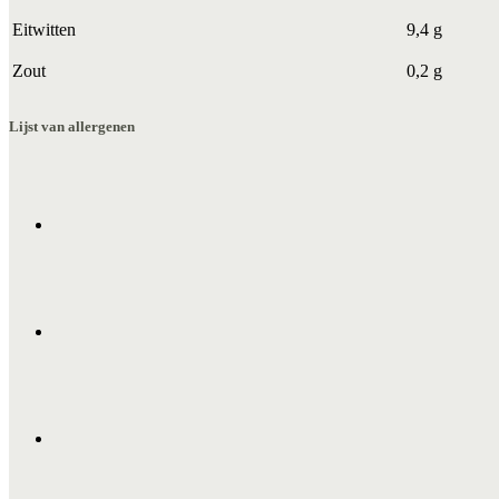
Eitwitten
9,4 g
Zout
0,2 g
Lijst van allergenen