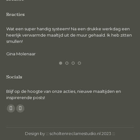
Reacties
Wat een super handig systeem! Na een drukke werkdag een
De 
en.
heerlijk verwarmde maaltijd uit de muur gehaald. Ik heb zitten
lie
smullen!
Ma
Gina Molenaar
Socials
Blijf op de hoogte van onze acties, nieuwe maaltijden en
inspirerende posts!
Vind ons op:
Facebook
Instagram
page
page
opens
opens
Design by :::
scholtenreclamestudio.nl
2023 :::
in
in