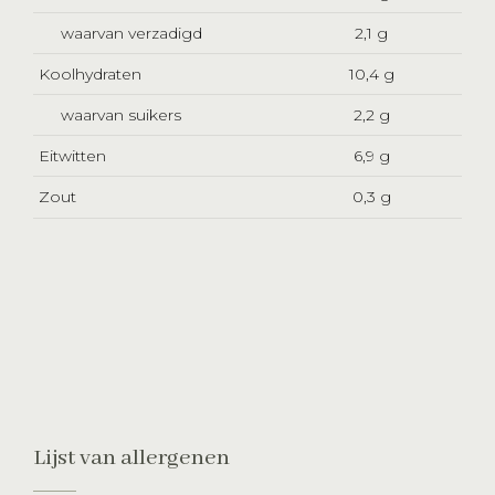
waarvan verzadigd
2,1 g
Koolhydraten
10,4 g
waarvan suikers
2,2 g
Eitwitten
6,9 g
Zout
0,3 g
Lijst van allergenen