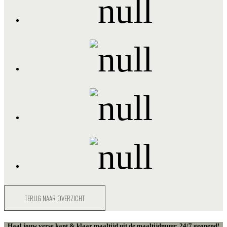
TERUG NAAR OVERZICHT
Haal jouw verse kant & klaar maaltijd uit de maaltijdmuur. 24/7 geopend!