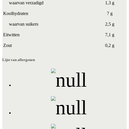
waarvan verzadigd
1,3 g
Koolhydraten
7 g
waarvan suikers
2,5 g
Eitwitten
7,1 g
Zout
0,2 g
Lijst van allergenen