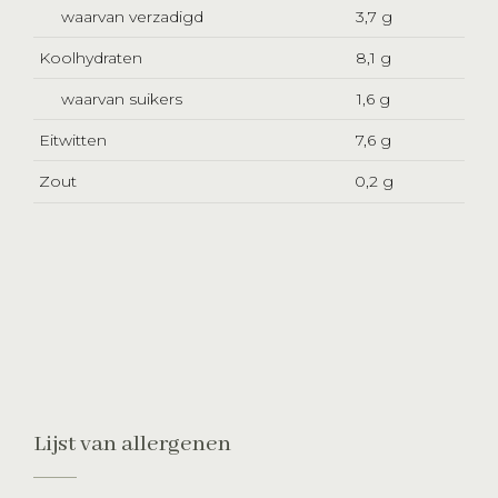
waarvan verzadigd
3,7 g
Koolhydraten
8,1 g
waarvan suikers
1,6 g
Eitwitten
7,6 g
Zout
0,2 g
Lijst van allergenen