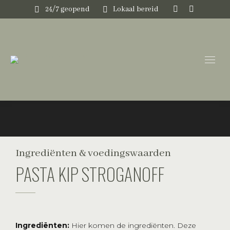
24/7 geopend
Lokaal bereid
Instagram
Faceboo
page
page
opens
opens
in
in
new
new
window
window
Ingrediënten & voedingswaarden
PASTA KIP STROGANOFF
Ingrediënten:
Hier komen de ingrediënten. Deze