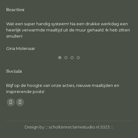
Reacties
Wat een super handig systeem! Na een drukke werkdag een
De 
en.
heerlijk verwarmde maaltijd uit de muur gehaald. Ik heb zitten
lie
smullen!
Ma
Gina Molenaar
Socials
Blijf op de hoogte van onze acties, nieuwe maaltijden en
inspirerende posts!
Vind ons op:
Facebook
Instagram
page
page
opens
opens
Design by :::
scholtenreclamestudio.nl
2023 :::
in
in