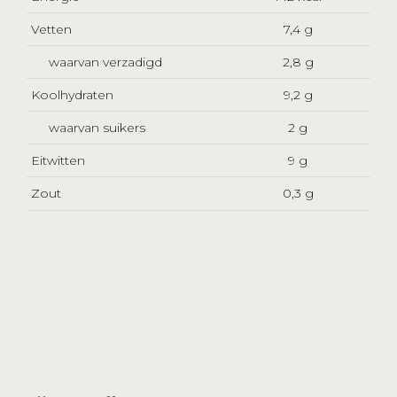
Vetten
7,4 g
waarvan verzadigd
2,8 g
Koolhydraten
9,2 g
waarvan suikers
2 g
Eitwitten
9 g
Zout
0,3 g