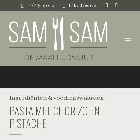
24/7 geopend
Lokaal bereid
Instagram
Faceboo
page
page
opens
opens
in
in
new
new
window
window
Ingrediënten & voedingswaarden
PASTA MET CHORIZO EN
PISTACHE