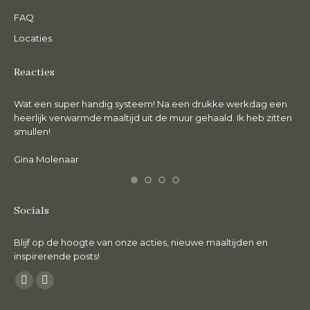
FAQ
Locaties
Reacties
Wat een super handig systeem! Na een drukke werkdag een
De 
en.
heerlijk verwarmde maaltijd uit de muur gehaald. Ik heb zitten
lie
smullen!
Ma
Gina Molenaar
Socials
Blijf op de hoogte van onze acties, nieuwe maaltijden en
inspirerende posts!
Vind ons op:
Facebook
Instagram
page
page