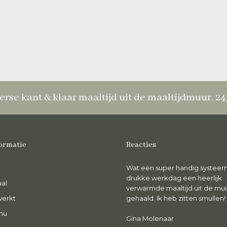
erse kant & klaar maaltijd uit de maaltijdmuur. 2
ormatie
Reacties
ntzettend genoten van de maaltijd.
Wat een super handig systeem
rs, smakelijk en wat een luxe om voor
drukke werkdag een heerlijk
al
en gezonde maaltijd niet te hoeven
verwarmde maaltijd uit de mu
werkt
oken.
gehaald. Ik heb zitten smullen!
nu
abine Meiling
Gina Molenaar