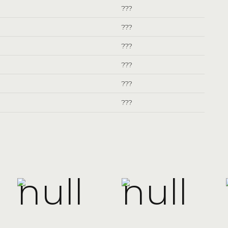
???
???
???
???
???
???