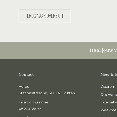
TERUG NAAR OVERZICHT
Haal jouw v
Contact
Meer inf
Adres
Heerlijke curry, echt knapperige
Waarom
O
groente en zo goed van smaak! Heel blij
Ve
Stationsstraat 30, 3881 AD Putten
Ons verha
met dit gerecht na een drukke
e
Telefoonnummer
werkdag, heerlijk!
Hoe het 
k
06 220 354 53
Weekme
Fleur van Bentum
S