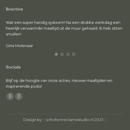
Reacties
Wat een super handig systeem! Na een drukke werkdag een
De 
en.
heerlijk verwarmde maaltijd uit de muur gehaald. Ik heb zitten
lie
smullen!
Ma
Gina Molenaar
Socials
Blijf op de hoogte van onze acties, nieuwe maaltijden en
inspirerende posts!
Vind ons op:
Facebook
Instagram
page
page
opens
opens
Design by :::
scholtenreclamestudio.nl
2023 :::
in
in