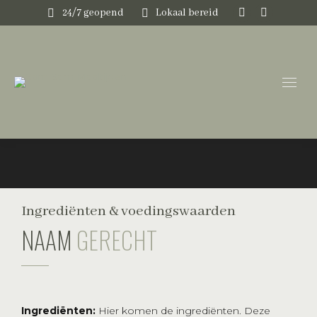
24/7 geopend
Lokaal bereid
Instagram
Faceboo
page
page
opens
opens
in
in
new
new
window
window
Ingrediënten & voedingswaarden
NAAM
GERECHT
Ingrediënten:
Hier komen de ingrediënten. Deze