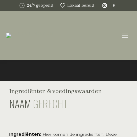
24/7 geopend
Lokaal bereid
Instagram
Faceboo
page
page
opens
opens
in
in
new
new
window
window
Ingrediënten & voedingswaarden
NAAM
GERECHT
Ingrediënten:
Hier komen de ingrediënten. Deze