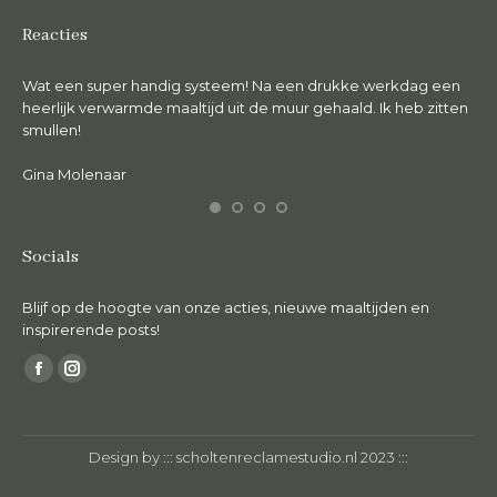
Reacties
Wat een super handig systeem! Na een drukke werkdag een
De 
en.
heerlijk verwarmde maaltijd uit de muur gehaald. Ik heb zitten
lie
smullen!
Ma
Gina Molenaar
Socials
Blijf op de hoogte van onze acties, nieuwe maaltijden en
inspirerende posts!
Vind ons op:
Facebook
Instagram
page
page
opens
opens
Design by :::
scholtenreclamestudio.nl
2023 :::
in
in