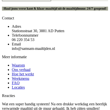
Haal jouw verse kant & klaar maaltijd uit de maaltijdmuur. 24/7 geopend!
Contact
Adres
Stationsstraat 30, 3881 AD Putten
Telefoonnummer
06 220 354 53
Email
info@samsam-maaltijden.nl
Meer informatie
Waarom
Ons verhaal
Hoe het werkt
Weekmenu
FAQ
Locaties
Reacties
Wat een super handig systeem! Na een drukke werkdag een heerlijk
verwarmde maaltijd uit de muur gehaald. Ik heb zitten smullen!