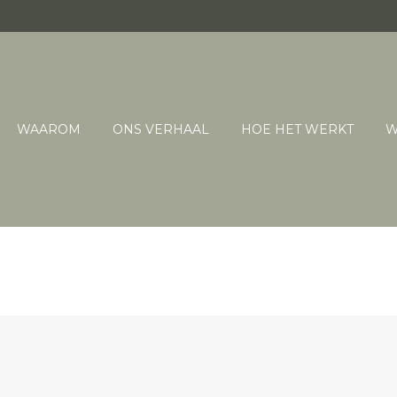
WAAROM
ONS VERHAAL
HOE HET WERKT
W