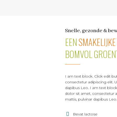
Snelle, gezonde & be
EEN
SMAKELIJKE
BOMVOL GROEN
I am text block. Click edit b
consectetur adipiscing elit. U
dapibus Leo. I am text block
dolor sit amet, consectetur ad
mattis, pulvinar dapibus Leo.
Bevat lactose