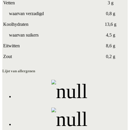
Vetten
3 g
waarvan verzadigd
0,8 g
Koolhydraten
13,6 g
waarvan suikers
4,5 g
Eitwitten
8,6 g
Zout
0,2 g
Lijst van allergenen