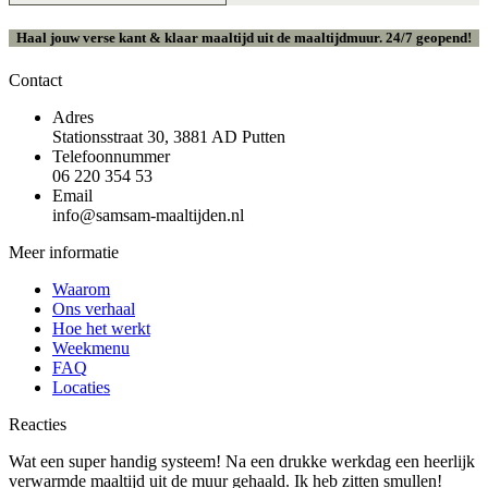
Haal jouw verse kant & klaar maaltijd uit de maaltijdmuur. 24/7 geopend!
Contact
Adres
Stationsstraat 30, 3881 AD Putten
Telefoonnummer
06 220 354 53
Email
info@samsam-maaltijden.nl
Meer informatie
Waarom
Ons verhaal
Hoe het werkt
Weekmenu
FAQ
Locaties
Reacties
Wat een super handig systeem! Na een drukke werkdag een heerlijk
verwarmde maaltijd uit de muur gehaald. Ik heb zitten smullen!